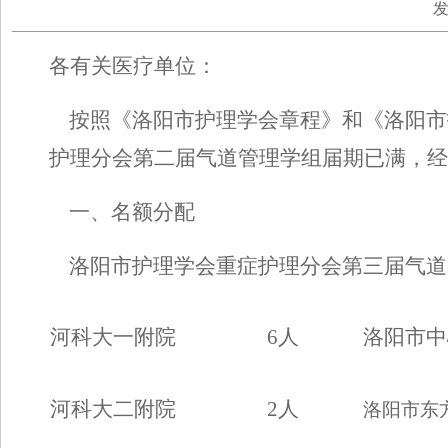
发布
各有关医疗单位：
按照
《洛阳市
护理学
会章程》和《洛阳市
护理分会第二届气道管理学组
届期已满
，经
一、名额分配
洛阳市
护理
学会
重症护理分会第三届气道
河科大一附院
6
人
洛阳市中
河科大二附
院
2
人
洛阳市东