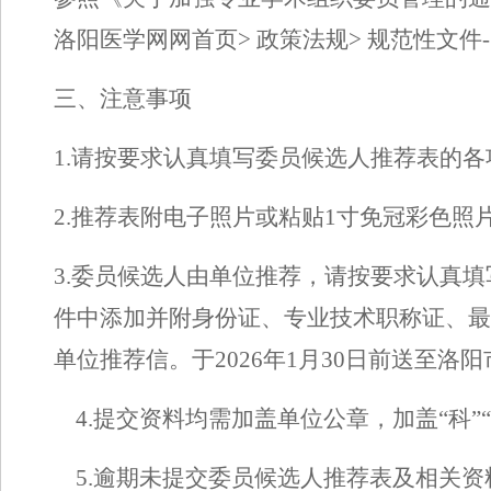
洛阳医学网网首页
>
政策法规
>
规范性文件
-
三、注意事项
1
.
请按要求认真填写委员
候选人
推荐表的各
2
.
推荐表附电子照片或粘贴
1
寸免冠彩色照
3
.
委员候选人由单位推荐，
请按要求认真填
件中添加
并附身份证
、
专业技术职称证、最
单位推荐信
。于
202
6
年
1
月
30
日前送至洛阳
4
.
提交
资料
均需加盖单位公章，加盖
“科
5
.
逾期未提交委员候选人推荐表
及相关资